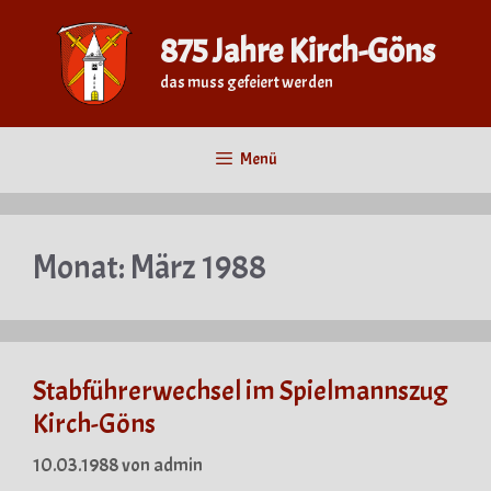
Zum
Inhalt
875 Jahre Kirch-Göns
springen
das muss gefeiert werden
Menü
Monat:
März 1988
Stabführerwechsel im Spielmannszug
Kirch-Göns
10.03.1988
von
admin