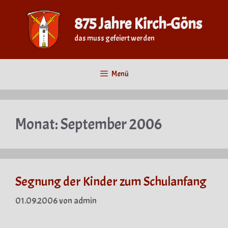
Zum
Inhalt
875 Jahre Kirch-Göns
springen
das muss gefeiert werden
Menü
Monat:
September 2006
Segnung der Kinder zum Schulanfang
01.09.2006
von
admin