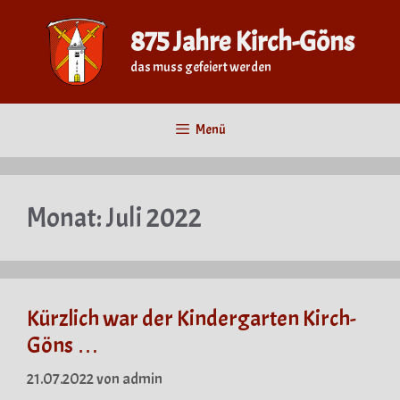
Zum
Inhalt
875 Jahre Kirch-Göns
springen
das muss gefeiert werden
Menü
Monat:
Juli 2022
Kürzlich war der Kindergarten Kirch-
Göns …
21.07.2022
von
admin