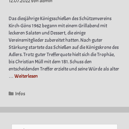
12.07.2022
von
admin
Das diesjährige Königsschießen des Schützenvereins
Kirch-Göns 1962 begann mit einem Grillabend mit
leckeren Salaten und Dessert, die einige
Vereinsmitglieder zubereitet hatten. Nach guter
Stärkung startete das Schießen auf die Königskrone des
Adlers. Trotz guter Trefferquote hielt sich die Trophäe,
bis Christian Müll mit dem 181. Schuss den
entscheidenden Treffer erzielte und seine Würde als alter
…
Weiterlesen
Kategorien
Infos
Suche