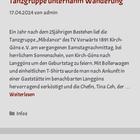
Tanzgruppe unternahm Wanderung
17.04.2024
von
admin
Ein Jahr nach dem 25jährigen Bestehen lief die
Tanzgruppe „Mibdance“ des TV Vorwärts 1891 Kirch-
Göns e. V. am vergangenen Samstagnachmittag, bei
herrlichem Sonnenschein, von Kirch-Göns nach
Langgöns um den Geburtstag zu feiern. Mit Bollerwagen
und einheitlichen T-Shirts wurde man nach Ankunft in
einer Gaststätte im benachbarten Langgöns
hervorragend verköstigt und die Chefin, Tina Ceh, der …
Weiterlesen
Kategorien
Infos