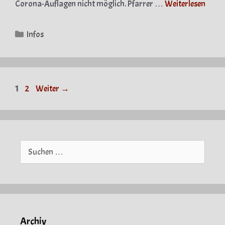
Corona-Auflagen nicht möglich. Pfarrer …
Weiterlesen
Kategorien
Infos
Seite
Seite
1
2
Weiter
→
Suche
nach:
Archiv