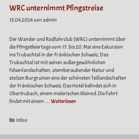
WRC unternimmt Pfingstreise
15.04.2024
von
admin
Der Wander­ und Radfahrclub (WRC) unternimmt über
die Pfingstfeiertage vom 17. bis 20. Mai eine Exkursion
ins Trubachtal in der Fränkischen Schweiz. Das
Trubachtal ist mit seinen außergewöhnlichen
Felsenlandschaften, atemberaubender Natur und
stolzen Burgruinen eine der schönsten Teillandschaften
der Fränkischen Schweiz. Das Hotel befindet sich in
Obertrubach, einem malerischen Kleinod. Die Fahrt
findet mit einem …
Weiterlesen
Kategorien
Infos