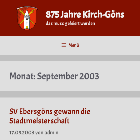
Zum
Inhalt
875 Jahre Kirch-Göns
springen
das muss gefeiert werden
Menü
Monat:
September 2003
SV Ebersgöns gewann die
Stadtmeisterschaft
17.09.2003
von
admin