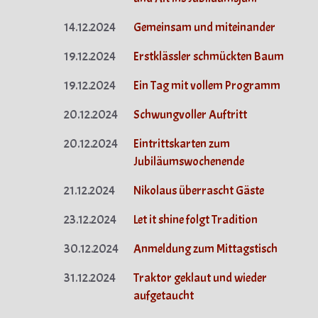
14.12.2024
Gemeinsam und miteinander
19.12.2024
Erstklässler schmückten Baum
19.12.2024
Ein Tag mit vollem Programm
20.12.2024
Schwungvoller Auftritt
20.12.2024
Eintrittskarten zum
Jubiläumswochenende
21.12.2024
Nikolaus überrascht Gäste
23.12.2024
Let it shine folgt Tradition
30.12.2024
Anmeldung zum Mittagstisch
31.12.2024
Traktor geklaut und wieder
aufgetaucht