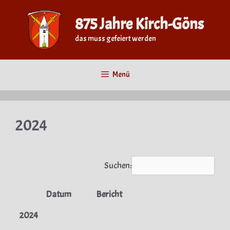
Zum
Inhalt
875 Jahre Kirch-Göns
springen
das muss gefeiert werden
Menü
2024
Suchen:
Datum
Bericht
2024