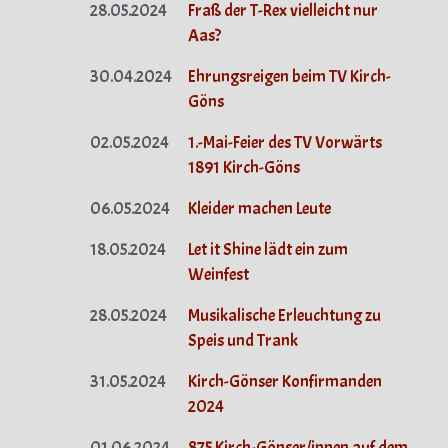
28.05.2024
Fraß der T-Rex vielleicht nur
Aas?
30.04.2024
Ehrungsreigen beim TV Kirch-
Göns
02.05.2024
1.-Mai-Feier des TV Vorwärts
1891 Kirch-Göns
06.05.2024
Kleider machen Leute
18.05.2024
Let it Shine lädt ein zum
Weinfest
28.05.2024
Musikalische Erleuchtung zu
Speis und Trank
31.05.2024
Kirch-Gönser Konfirmanden
2024
01.06.2024
875 Kirch-Gönser/innen auf dem