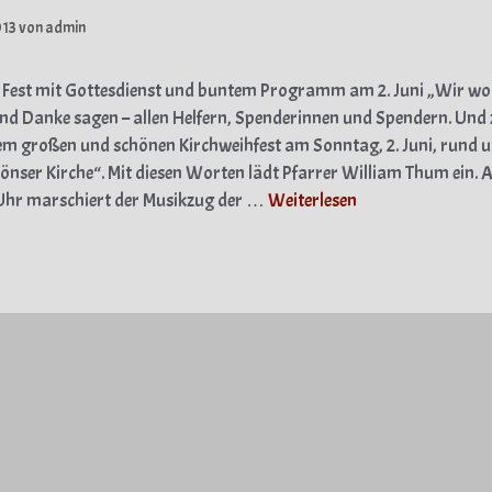
013
von
admin
Fest mit Gottesdienst und buntem Programm am 2. Juni „Wir wo
und Danke sagen – allen Helfern, Spenderinnen und Spendern. Und
em großen und schönen Kirchweihfest am Sonntag, 2. Juni, rund 
önser Kirche“. Mit diesen Worten lädt Pfarrer William Thum ein. 
Uhr marschiert der Musikzug der …
Weiterlesen
gorien