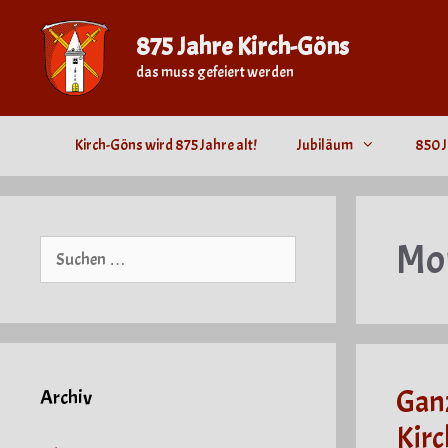
Zum
Inhalt
875 Jahre Kirch-Göns
springen
das muss gefeiert werden
Kirch-Göns wird 875 Jahre alt!
Jubiläum
850 J
Mo
Suche
nach:
Ganz
Archiv
Kir