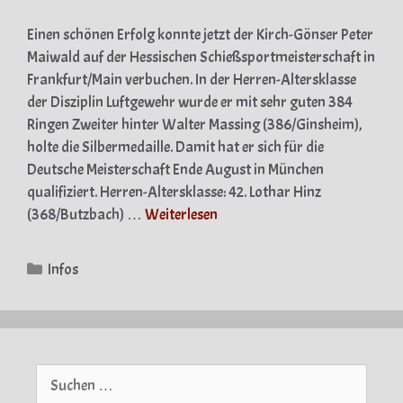
Einen schönen Erfolg konnte jetzt der Kirch-Gönser Peter
Maiwald auf der Hessischen Schießsportmeisterschaft in
Frankfurt/Main verbuchen. In der Herren-Altersklasse
der Disziplin Luftgewehr wurde er mit sehr guten 384
Ringen Zweiter hinter Walter Massing (386/Ginsheim),
holte die Silbermedaille. Damit hat er sich für die
Deutsche Meisterschaft Ende August in München
qualifiziert. Herren-Altersklasse: 42. Lothar Hinz
(368/Butzbach) …
Weiterlesen
Kategorien
Infos
Suche
nach: