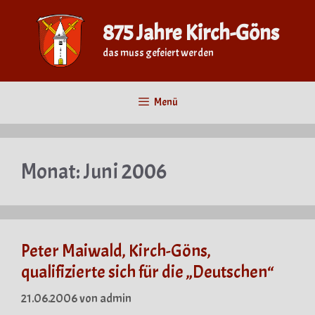
Zum
Inhalt
875 Jahre Kirch-Göns
springen
das muss gefeiert werden
Menü
Monat:
Juni 2006
Peter Maiwald, Kirch-Göns,
qualifizierte sich für die „Deutschen“
21.06.2006
von
admin