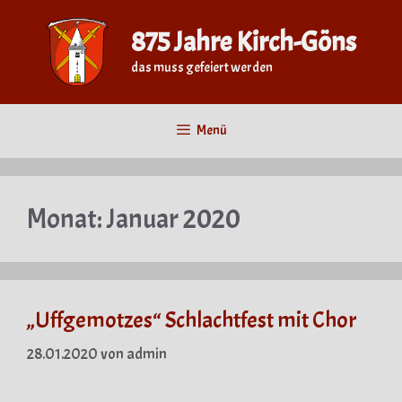
Zum
Inhalt
875 Jahre Kirch-Göns
springen
das muss gefeiert werden
Menü
Monat:
Januar 2020
„Uffgemotzes“ Schlachtfest mit Chor
28.01.2020
von
admin