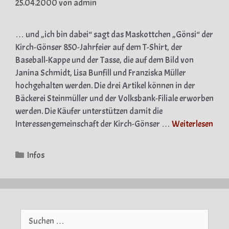
25.04.2000
von
admin
… und „ich bin dabei“ sagt das Maskottchen „Gönsi“ der
Kirch-Gönser 850-Jahrfeier auf dem T-Shirt, der
Baseball-Kappe und der Tasse, die auf dem Bild von
Janina Schmidt, Lisa Bunfill und Franziska Müller
hochgehalten werden. Die drei Artikel können in der
Bäckerei Steinmüller und der Volksbank-Filiale erworben
werden. Die Käufer unterstützen damit die
Interessengemeinschaft der Kirch-Gönser …
Weiterlesen
Kategorien
Infos
Suche
nach: