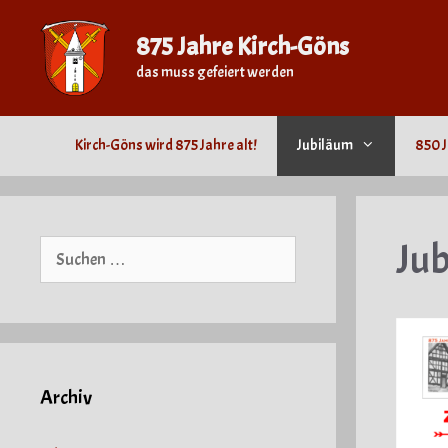
Zum
Inhalt
875 Jahre Kirch-Göns
springen
das muss gefeiert werden
Kirch-Göns wird 875 Jahre alt!
Jubiläum
850 J
Ju
Suche
nach:
Archiv