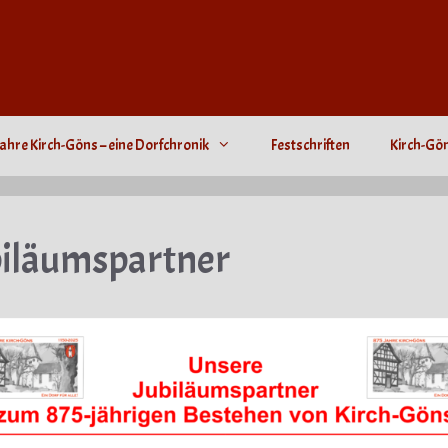
ahre Kirch-Göns – eine Dorfchronik
Festschriften
Kirch-Gö
biläumspartner