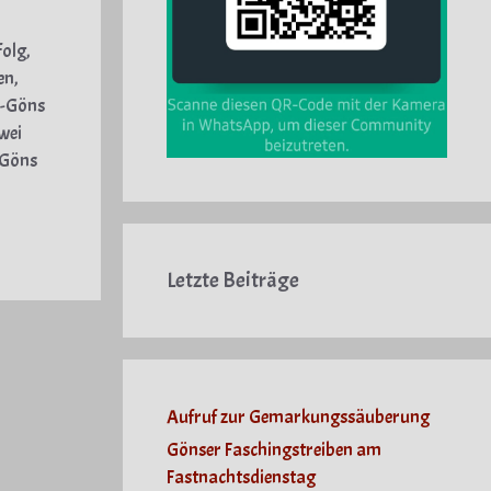
folg,
en,
h-Göns
wei
-Göns
Letzte Beiträge
Aufruf zur Gemarkungssäuberung
Gönser Faschingstreiben am
Fastnachtsdienstag