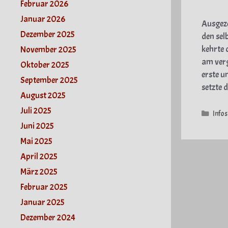
Februar 2026
Januar 2026
Ausgeze
Dezember 2025
den sel
kehrte 
November 2025
am verg
Oktober 2025
erste u
September 2025
setzte 
August 2025
Juli 2025
Kate
Infos
Juni 2025
Mai 2025
April 2025
März 2025
Februar 2025
Januar 2025
Dezember 2024