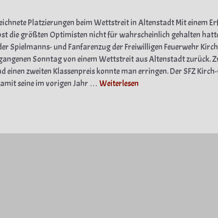
ichnete Platzierungen beim Wettstreit in Altenstadt Mit einem Er
bst die größten Optimisten nicht für wahrscheinlich gehalten hatt
der Spielmanns- und Fanfarenzug der Freiwilligen Feuerwehr Kirc
angenen Sonntag von einem Wettstreit aus Altenstadt zurück. Z
nd einen zweiten Klassenpreis konnte man erringen. Der SFZ Kirch
damit seine im vorigen Jahr …
Weiterlesen
gorien