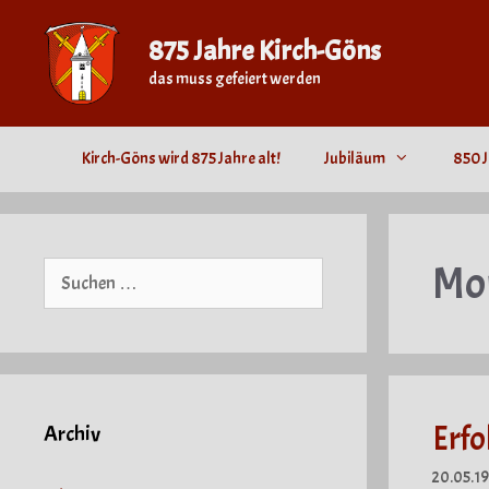
Zum
Inhalt
875 Jahre Kirch-Göns
springen
das muss gefeiert werden
Kirch-Göns wird 875 Jahre alt!
Jubiläum
850 J
Mo
Suche
nach:
Erfo
Archiv
20.05.1