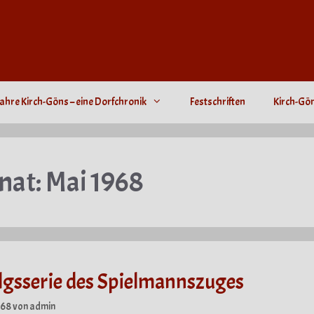
ahre Kirch-Göns – eine Dorfchronik
Festschriften
Kirch-Gö
nat:
Mai 1968
lgsserie des Spielmannszuges
968
von
admin