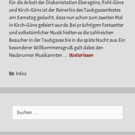
Für die Arbeit der Diakonistation Ebersgöns, Pohl-Göns
und Kirch-Göns ist der Reinerlös des Taubgassenfestes
am Samstag gedacht, dass nun schon zum zweiten Mal
in Kirch-Göns gefeiert wurde. Bei prächtigem Festwetter
und volkstümlicher Musik hielten es die zahlreichen
Besucher in der Taubgasse bis in die späte Nacht aus. Ein
besonderer Willkommensgruß galt dabei den
Neubrunner Musikannten …
Weiterlesen
Kategorien
Infos
Suche
nach: