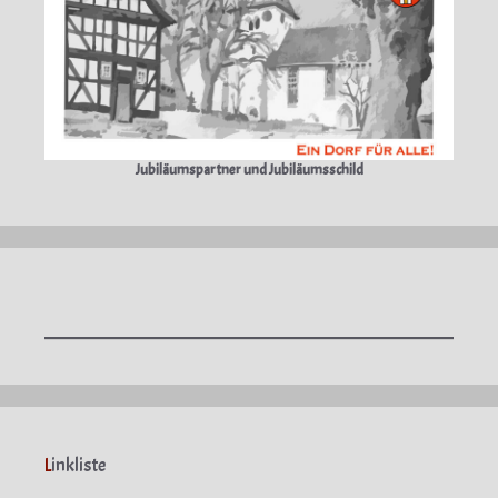
Jubiläumspartner und Jubiläumsschild
L
inkliste