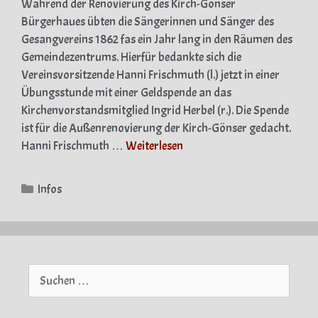
Während der Renovierung des Kirch-Gönser
Bürgerhaues übten die Sängerinnen und Sänger des
Gesangvereins 1862 fas ein Jahr lang in den Räumen des
Gemeindezentrums. Hierfür bedankte sich die
Vereinsvorsitzende Hanni Frischmuth (l.) jetzt in einer
Übungsstunde mit einer Geldspende an das
Kirchenvorstandsmitglied Ingrid Herbel (r.). Die Spende
ist für die Außenrenovierung der Kirch-Gönser gedacht.
Hanni Frischmuth …
Weiterlesen
Kategorien
Infos
Suche
nach: