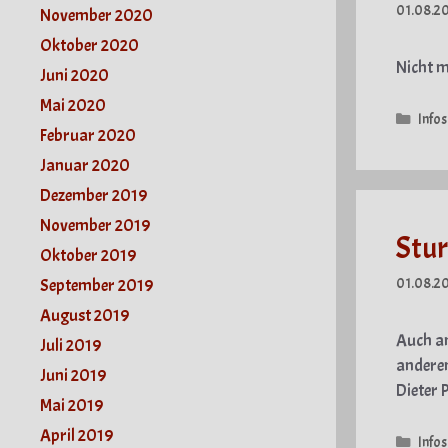
01.08.2
November 2020
Oktober 2020
Nicht m
Juni 2020
Mai 2020
Kate
Infos
Februar 2020
Januar 2020
Dezember 2019
November 2019
Stu
Oktober 2019
01.08.2
September 2019
August 2019
Auch am
Juli 2019
anderem
Juni 2019
Dieter P
Mai 2019
April 2019
Kate
Infos