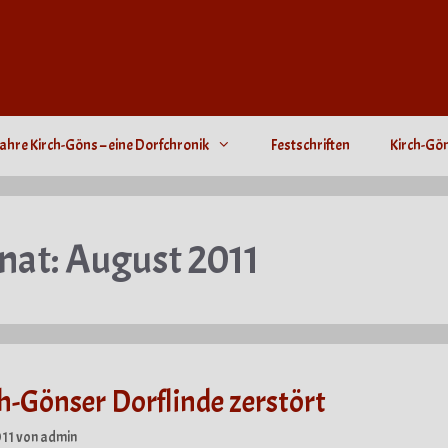
ahre Kirch-Göns – eine Dorfchronik
Festschriften
Kirch-Gö
nat:
August 2011
h-Gönser Dorflinde zerstört
011
von
admin