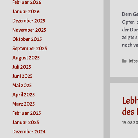
Februar 2026
Januar 2026
Dem Gew
Dezember 2025
Opfer, 
der Dor
November 2025
zeigte 
Oktober 2025
noch ve
September 2025
August 2025
Kate
Infos
Juli 2025
Juni 2025
Mai 2025
April 2025
Lebh
März 2025
des 
Februar 2025
Januar 2025
19.08.20
Dezember 2024