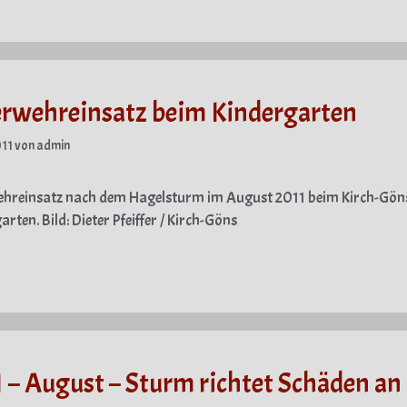
erwehreinsatz beim Kindergarten
011
von
admin
ehreinsatz nach dem Hagelsturm im August 2011 beim Kirch-Gön
arten. Bild: Dieter Pfeiffer / Kirch-Göns
gorien
 – August – Sturm richtet Schäden an