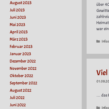
August 2023
über 40
Juli 2023
Gewitte
zahlrei
Juni 2023
Heimat­
Mai 2023
war ein
April 2023
März 2023
Kate
Infos
Februar 2023
Januar 2023
Dezember 2022
November 2022
Viel
Oktober 2022
01.08.2
September 2022
August 2022
… das K
Juli 2022
Juni 2022
Kate
Infos