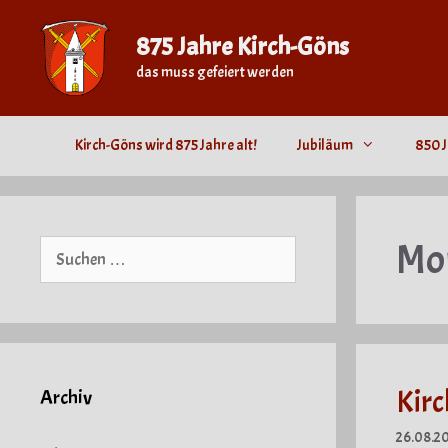
Zum
Inhalt
875 Jahre Kirch-Göns
springen
das muss gefeiert werden
Kirch-Göns wird 875 Jahre alt!
Jubiläum
850 J
Mo
Suche
nach:
Kirc
Archiv
26.08.2