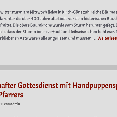
ittersturm am Mittwoch fielen in Kirch-Göns zahlreiche Bäume
darunter die über 400 Jahre alte Linde vor dem historischen Back
fmitte. Die obere Baumkrone wurde vom Sturm herunter gefegt.
sich, dass der Stamm innen verfault und teilweise schon hohl war. 
rbliebenen Äste waren alle angerissen und mussten …
Weiterlese
gorien
after Gottesdienst mit Handpuppensp
Pfarrers
11
von
admin