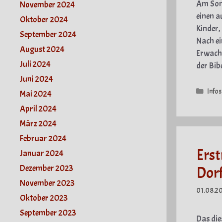
Am Sonn
November 2024
einen a
Oktober 2024
Kinder,
September 2024
Nach ei
August 2024
Erwachs
Juli 2024
der Bi
Juni 2024
Kate
Infos
Mai 2024
April 2024
März 2024
Februar 2024
Erst
Januar 2024
Dezember 2023
Dorf
November 2023
01.08.2
Oktober 2023
September 2023
Das die