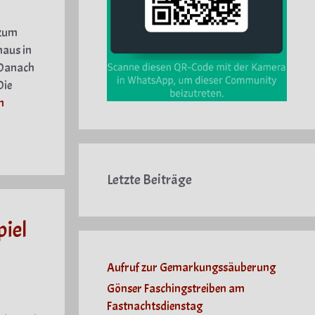
 zum
haus in
 Danach
Die
n
Letzte Beiträge
iel
Aufruf zur Gemarkungssäuberung
Gönser Faschingstreiben am
Fastnachtsdienstag