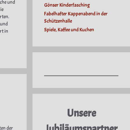
rche und
Gönser Kinderfasching
ie
Fabelhafter Kappenabend in der
rten.
Schützenhalle
 und
Spiele, Kaffee und Kuchen
t in
Unsere
Jubiläumspartner
ten der