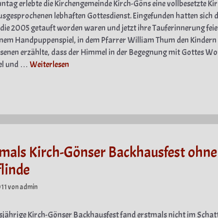
tag erlebte die Kirchengemeinde Kirch-Göns eine vollbesetzte Ki
usgesprochenen lebhaften Gottesdienst. Eingefunden hatten sich d
 die 2005 getauft worden waren und jetzt ihre Tauferinnerung feie
nem Handpuppenspiel, in dem Pfarrer William Thum den Kindern
enen erzählte, dass der Himmel in der Begegnung mit Gottes Wor
bel und …
Weiterlesen
gorien
mals Kirch-Gönser Backhausfest ohne
linde
011
von
admin
sjährige Kirch-Gönser Backhausfest fand erstmals nicht im Schat