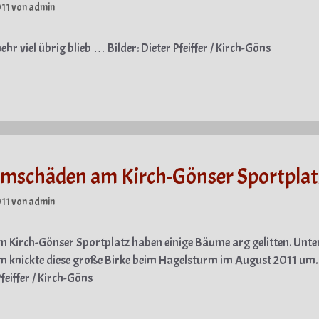
011
von
admin
ehr viel übrig blieb … Bilder: Dieter Pfeiffer / Kirch-Göns
gorien
rmschäden am Kirch-Gönser Sportplat
011
von
admin
 Kirch-Gönser Sportplatz haben einige Bäume arg gelitten. Unte
 knickte diese große Birke beim Hagelsturm im August 2011 um. 
feiffer / Kirch-Göns
gorien