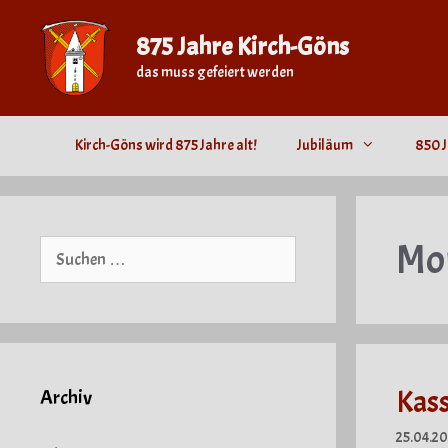
Zum
Inhalt
875 Jahre Kirch-Göns
springen
das muss gefeiert werden
Kirch-Göns wird 875 Jahre alt!
Jubiläum
850 J
Mo
Suche
nach:
Kass
Archiv
25.04.2