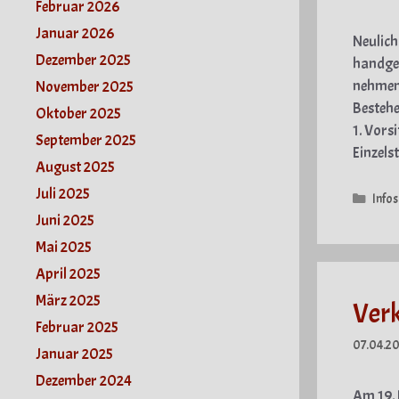
Februar 2026
Januar 2026
Neulich
Dezember 2025
handgef
nehmen.
November 2025
Bestehe
Oktober 2025
1. Vors
September 2025
Einzels
August 2025
Juli 2025
Kate
Infos
Juni 2025
Mai 2025
April 2025
März 2025
Verk
Februar 2025
07.04.2
Januar 2025
Dezember 2024
Am 19. 