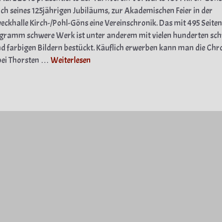
ich seines 125jährigen Jubiläums, zur Akademischen Feier in der
ckhalle Kirch-/Pohl-Göns eine Vereinschronik. Das mit 495 Seite
ogramm schwere Werk ist unter anderem mit vielen hunderten sc
d farbigen Bildern bestückt. Käuflich erwerben kann man die Chr
bei Thorsten …
Weiterlesen
gorien