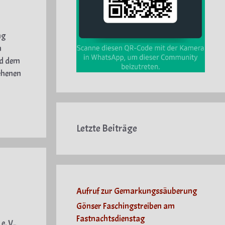
ng
n
nd dem
ehenen
Letzte Beiträge
Aufruf zur Gemarkungssäuberung
Gönser Faschingstreiben am
Fastnachtsdienstag
. V.,