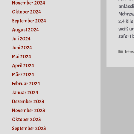
November 2024
anlässl
Oktober 2024
Mehrzwe
September 2024
2,4 Kil
weiß un
August 2024
sofort 
Juli 2024
Juni 2024
Kate
Infos
Mai 2024
April 2024
März 2024
Februar 2024
Januar 2024
Dezember 2023
November 2023
Oktober 2023
September 2023