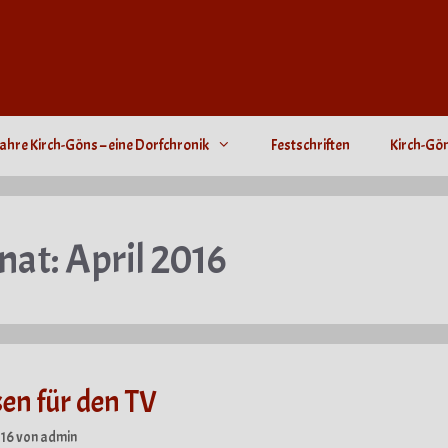
ahre Kirch-Göns – eine Dorfchronik
Festschriften
Kirch-Gö
nat:
April 2016
en für den TV
016
von
admin