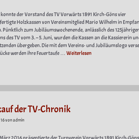
 konnte der Vorstand des TV Vorwärts 1891 Kirch-Göns vier
ertigte Holzkassen von Vereinsmitglied Mario Wilhelm in Empfa
 Pünktlich zum Jubiläumswochenende, anlässlich des 125jährige
ns des TV vom 3. – 5. Juni, wurden die Kassen an die Kassiererin u
itzenden übergeben. Die mit dem Vereins- und Jubiläumslogo vers
tücke werden ihre Feuertaufe …
Weiterlesen
gorien
auf der TV-Chronik
016
von
admin
März 2016 präsentierte der Turnverein Vorwärts 1891 Kirch-Göns e