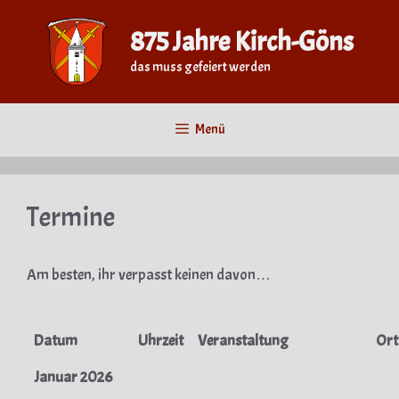
Zum
Inhalt
875 Jahre Kirch-Göns
springen
das muss gefeiert werden
Menü
Termine
Am besten, ihr verpasst keinen davon…
Datum
Uhrzeit
Veranstaltung
Ort
Januar 2026