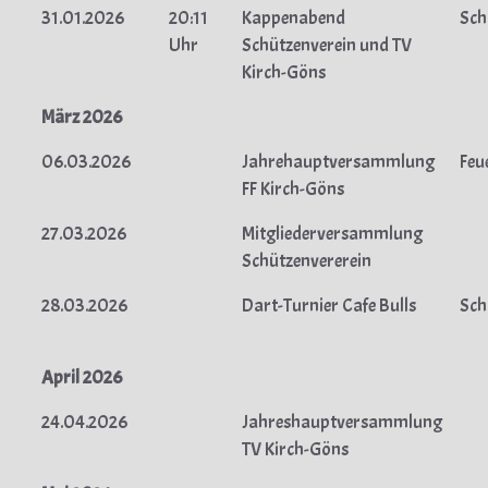
31.01.2026
20:11
Kappenabend
Sch
Uhr
Schützenverein und TV
Kirch-Göns
März 2026
06.03.2026
Jahrehauptversammlung
Feu
FF Kirch-Göns
27.03.2026
Mitgliederversammlung
Schützenvererein
28.03.2026
Dart-Turnier Cafe Bulls
Sch
April 2026
24.04.2026
Jahreshauptversammlung
TV Kirch-Göns