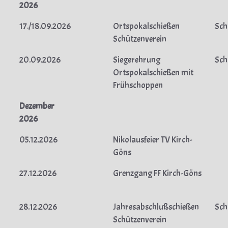
2026
17./18.09.2026
Ortspokalschießen
Sch
Schützenverein
20.09.2026
Siegerehrung
Sch
Ortspokalschießen mit
Frühschoppen
Dezember
2026
05.12.2026
Nikolausfeier TV Kirch-
Göns
27.12.2026
Grenzgang FF Kirch-Göns
28.12.2026
Jahresabschlußschießen
Sch
Schützenverein