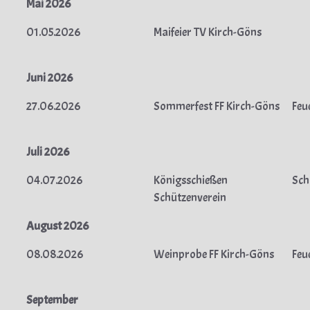
Mai 2026
01.05.2026
Maifeier TV Kirch-Göns
Juni 2026
27.06.2026
Sommerfest FF Kirch-Göns
Feu
Juli 2026
04.07.2026
Königsschießen
Sch
Schützenverein
August 2026
08.08.2026
Weinprobe FF Kirch-Göns
Feu
September