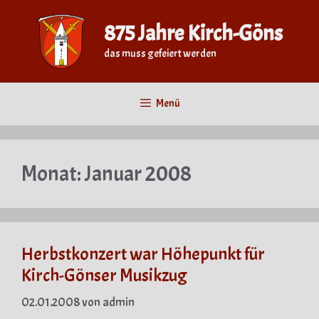
Zum
Inhalt
875 Jahre Kirch-Göns
springen
das muss gefeiert werden
Menü
Monat:
Januar 2008
Herbstkonzert war Höhepunkt für
Kirch-Gönser Musikzug
02.01.2008
von
admin