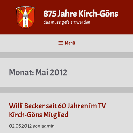
Zum
Inhalt
875 Jahre Kirch-Göns
springen
das muss gefeiert werden
Menü
Monat:
Mai 2012
Willi Becker seit 60 Jahren im TV
Kirch-Göns Mitglied
02.05.2012
von
admin