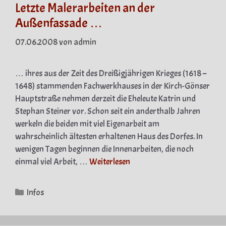
Letzte Malerarbeiten an der
Außenfassade …
07.06.2008
von
admin
… ihres aus der Zeit des Dreißigjährigen Krieges (1618 –
1648) stammenden Fachwerkhauses in der Kirch-Gönser
Hauptstraße nehmen derzeit die Eheleute Katrin und
Stephan Steiner vor. Schon seit ein anderthalb Jahren
werkeln die beiden mit viel Eigenarbeit am
wahrscheinlich ältesten erhaltenen Haus des Dorfes. In
wenigen Tagen beginnen die Innenarbeiten, die noch
einmal viel Arbeit, …
Weiterlesen
Kategorien
Infos