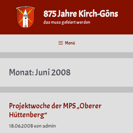
Zum
Inhalt
875 Jahre Kirch-Göns
springen
das muss gefeiert werden
Menü
Monat:
Juni 2008
Projektwoche der MPS „Oberer
Hüttenberg“
18.06.2008
von
admin