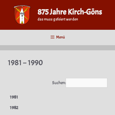
Zum
Inhalt
875 Jahre Kirch-Göns
springen
das muss gefeiert werden
Menü
1981 – 1990
Suchen:
1981
1982