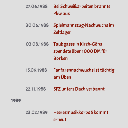
27.06.1988
Bei Schweißarbeiten brannte
Pkw aus
30.06.1988
Spielmannszug-Nachwuchs im
Zeltlager
03.08.1988
Taubgasse in Kirch-Göns
spendete über 1000 DM für
Borken
15.09.1988
Fanfarennachwuchs ist tüchtig
am Üben
22.11.1988
SFZ unters Dach verbannt
1989
23.02.1989
Heeresmusikkorps 5 kommt
erneut