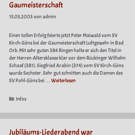
Gaumeisterschaft
15.03.2003
von
admin
Einen tollen Erfolg feierte jetzt Peter Maiwald vom SV
Kirch-Göns bei der Gaumeisterschaft Luftgewehr in Bad
Orb. Mit sehr guten 384 Ringen holte er sich den Titel in
der Herren-Altersklasse klar vor dem Rückinger Wilhelm
Schaaf (381). Siegfried Arabin (374) vom SV Kirch-Göns
wurde Sechster. Sehr gut schnitten auch die Damen des
SV Pohl-Göns bei …
Weiterlesen
Kategorien
Infos
Jubiläums-Liederabend war