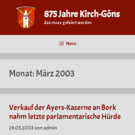
Zum
Inhalt
875 Jahre Kirch-Göns
springen
das muss gefeiert werden
Menü
Monat:
März 2003
Verkauf der Ayers-Kaserne an Bork
nahm letzte parlamentarische Hürde
29.03.2003
von
admin