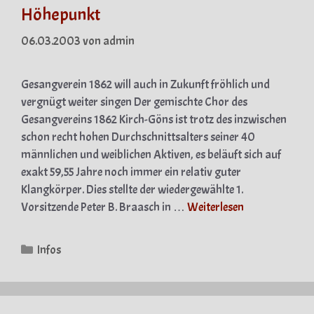
Höhepunkt
06.03.2003
von
admin
Gesangverein 1862 will auch in Zukunft fröhlich und
vergnügt weiter singen Der gemischte Chor des
Gesangvereins 1862 Kirch-Göns ist trotz des inzwischen
schon recht hohen Durchschnittsalters seiner 40
männlichen und weiblichen Aktiven, es beläuft sich auf
exakt 59,55 Jahre noch immer ein relativ guter
Klangkörper. Dies stellte der wiedergewählte 1.
Vorsitzende Peter B. Braasch in …
Weiterlesen
Kategorien
Infos