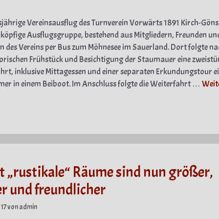
sjährige Vereinsausflug des Turnverein Vorwärts 1891 Kirch-Göns
-köpfige Ausflugsgruppe, bestehend aus Mitgliedern, Freunden un
 des Vereins per Bus zum Möhnesee im Sauerland. Dort folgte n
orischen Frühstück und Besichtigung der Staumauer eine zweistü
ahrt, inklusive Mittagessen und einer separaten Erkundungstour e
mer in einem Beiboot. Im Anschluss folgte die Weiterfahrt …
Weit
gorien
t „rustikale“ Räume sind nun größer,
er und freundlicher
17
von
admin