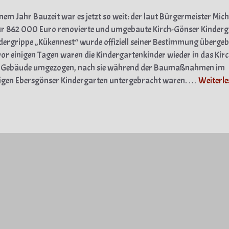
nem Jahr Bauzeit war es jetzt so weit: der laut Bürgermeister Mich
ür 862 000 Euro renovierte und umgebaute Kirch-Gönser Kinder
dergrippe „Kükennest“ wurde offiziell seiner Bestimmung übergeb
or einigen Tagen waren die Kindergartenkinder wieder in das Kirc
 Gebäude umgezogen, nach sie während der Baumaßnahmen im
igen Ebersgönser Kindergarten untergebracht waren. …
Weiterle
gorien