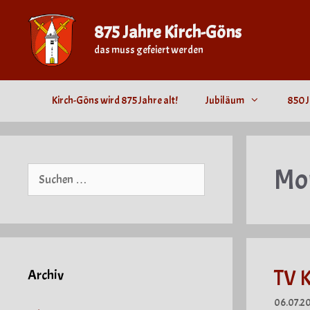
Zum
Inhalt
875 Jahre Kirch-Göns
springen
das muss gefeiert werden
Kirch-Göns wird 875 Jahre alt!
Jubiläum
850 J
Mo
Suche
nach:
TV K
Archiv
06.07.2