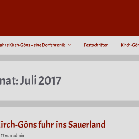
ahre Kirch-Göns – eine Dorfchronik
Festschriften
Kirch-Gö
nat:
Juli 2017
irch-Göns fuhr ins Sauerland
017
von
admin