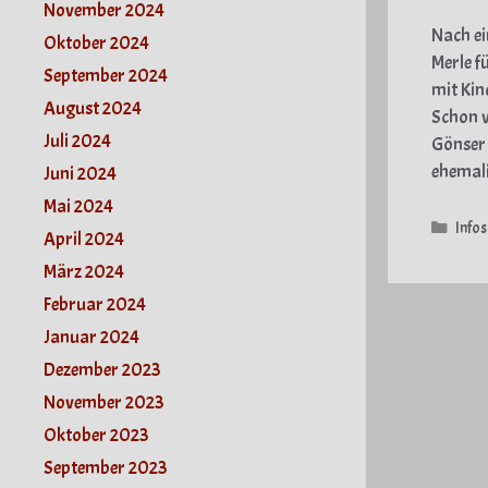
November 2024
Nach ei
Oktober 2024
Merle f
September 2024
mit Kin
August 2024
Schon v
Juli 2024
Gönser
ehemal
Juni 2024
Mai 2024
Kate
Infos
April 2024
März 2024
Februar 2024
Januar 2024
Dezember 2023
November 2023
Oktober 2023
September 2023