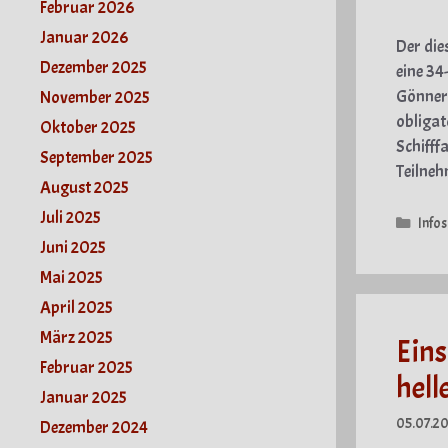
Februar 2026
Januar 2026
Der die
Dezember 2025
eine 34
Gönnern
November 2025
obligat
Oktober 2025
Schifff
September 2025
Teilneh
August 2025
Juli 2025
Kate
Infos
Juni 2025
Mai 2025
April 2025
März 2025
Eins
Februar 2025
hell
Januar 2025
05.07.20
Dezember 2024