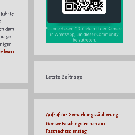
 führte
d
ach dem
ndige
iniger
erlesen
Letzte Beiträge
Aufruf zur Gemarkungssäuberung
Gönser Faschingstreiben am
Fastnachtsdienstag