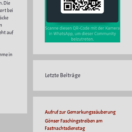
. Die
ort bei
säcke
an
eht auf
hme in
Letzte Beiträge
Aufruf zur Gemarkungssäuberung
Gönser Faschingstreiben am
Fastnachtsdienstag