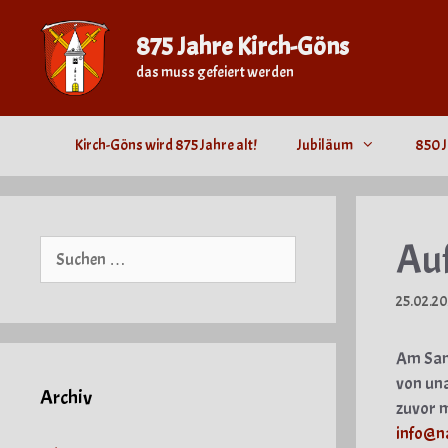
Zum
Inhalt
875 Jahre Kirch-Göns
springen
das muss gefeiert werden
Kirch-Göns wird 875 Jahre alt!
Jubiläum
850 J
Au
Suche
nach:
25.02.2
Am Sams
von una
Archiv
zuvor m
info@n