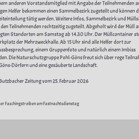
nem anderen Vorstandsmitglied mit Angabe der Teilnehmenden an
ligen Helfer bekommen einen Sammelbezirk zugeteilt und können d
Zeiteinteilung tätig werden. Weitere Infos, Sammelbezirk und Müll
den Teilnehmenden rechtzeitig zugeteilt. Abgeholt wird der Müll 
egten Standorten am Samstag ab 14.30 Uhr. Der Müllcontainer st
kplatz der Mehrzweckhalle. Ab 15 Uhr sind alle Helfer dort zur
ssbesprechung, einem Gruppenfoto und natürlich einem Imbiss
den. Die Naturschutzgruppe Pohl-Göns freut sich über rege Teilna
Göns-Dörfern und eine gesäuberte Landschaft.
 Butzbacher Zeitung vom 25. Februar 2026
gorien
er Faschingstreiben am Fastnachtsdienstag