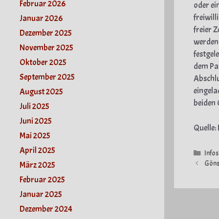
Februar 2026
oder ei
freiwil
Januar 2026
freier 
Dezember 2025
werden 
November 2025
festgel
Oktober 2025
dem Par
September 2025
Abschlu
eingela
August 2025
beiden 
Juli 2025
Juni 2025
Quelle:
Mai 2025
April 2025
Kate
Infos
Göns
März 2025
Februar 2025
Januar 2025
Dezember 2024