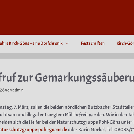
ahre Kirch-Göns – eine Dorfchronik
Festschriften
Kirch-Gö
fruf zur Gemarkungssäuber
026
von
admin
tag, 7. März, sollen die beiden nördlichen Butzbacher Stadtteile
chtsam und illegal entsorgtem Müll befreit werden. Wie in den Ja
elden sich die Helfer bei der Naturschutzgruppe Pohl-Göns unter 
aturschutzgruppe-pohl-goens.de
oder Karin Morkel, Tel. 06033/7