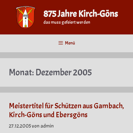
Zum
Inhalt
875 Jahre Kirch-Göns
springen
das muss gefeiert werden
Menü
Monat:
Dezember 2005
Meistertitel für Schützen aus Gambach,
Kirch-Göns und Ebersgöns
27.12.2005
von
admin