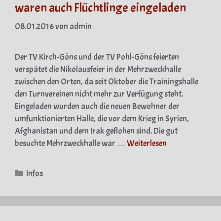
waren auch Flüchtlinge eingeladen
08.01.2016
von
admin
Der TV Kirch-Göns und der TV Pohl-Göns feierten
verspätet die Nikolausfeier in der Mehrzweckhalle
zwischen den Orten, da seit Oktober die Trainingshalle
den Turnvereinen nicht mehr zur Verfügung steht.
Eingeladen wurden auch die neuen Bewohner der
umfunktionierten Halle, die vor dem Krieg in Syrien,
Afghanistan und dem Irak geflohen sind. Die gut
besuchte Mehrzweckhalle war …
Weiterlesen
Kategorien
Infos