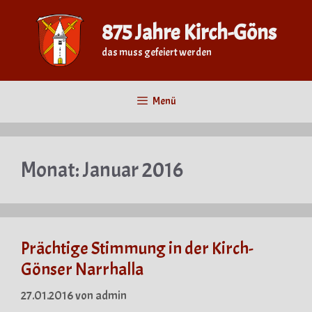
Zum
Inhalt
875 Jahre Kirch-Göns
springen
das muss gefeiert werden
Menü
Monat:
Januar 2016
Prächtige Stimmung in der Kirch-
Gönser Narrhalla
27.01.2016
von
admin