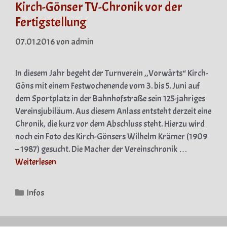
Kirch-Gönser TV-Chronik vor der
Fertigstellung
07.01.2016
von
admin
In diesem Jahr begeht der Turnverein ,,Vorwärts“ Kirch-
Göns mit einem Festwochenende vom 3. bis 5. Juni auf
dem Sportplatz in der Bahnhofstraße sein 125-jahriges
Vereinsjubiläum. Aus diesem Anlass entsteht derzeit eine
Chronik, die kurz vor dem Abschluss steht. Hierzu wird
noch ein Foto des Kirch-Gönsers Wilhelm Krämer (1909
– 1987) gesucht. Die Macher der Vereinschronik …
Weiterlesen
Kategorien
Infos