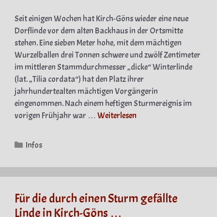
Seit einigen Wochen hat Kirch-Göns wieder eine neue
Dorflinde vor dem alten Backhaus in der Ortsmitte
stehen. Eine sieben Meter hohe, mit dem mächtigen
Wurzelballen drei Tonnen schwere und zwölf Zentimeter
im mittleren Stammdurchmesser „dicke“ Winterlinde
(lat. „Tilia cordata“) hat den Platz ihrer
jahrhundertealten mächtigen Vorgängerin
eingenommen. Nach einem heftigen Sturmereignis im
vorigen Frühjahr war …
Weiterlesen
Kategorien
Infos
Für die durch einen Sturm gefällte
Linde in Kirch-Göns …