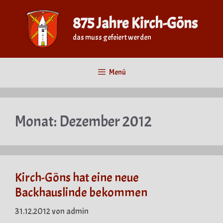
Zum
Inhalt
875 Jahre Kirch-Göns
springen
das muss gefeiert werden
Menü
Monat:
Dezember 2012
Kirch-Göns hat eine neue
Backhauslinde bekommen
31.12.2012
von
admin