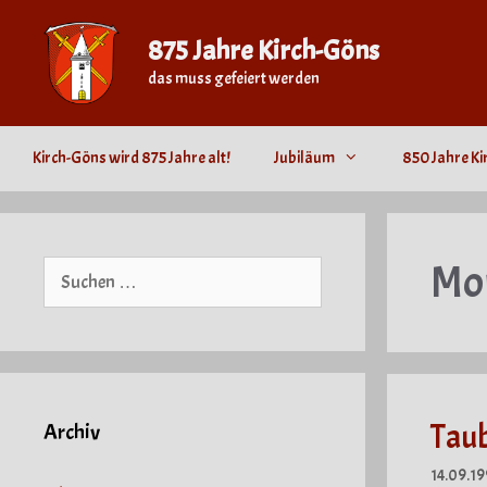
Zum
Inhalt
875 Jahre Kirch-Göns
springen
das muss gefeiert werden
Kirch-Göns wird 875 Jahre alt!
Jubiläum
850 Jahre Ki
Mo
Suche
nach:
Taub
Archiv
14.09.19