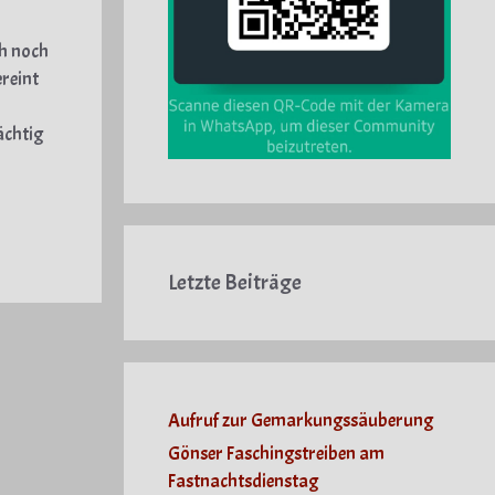
ch noch
reint
ächtig
Letzte Beiträge
Aufruf zur Gemarkungssäuberung
Gönser Faschingstreiben am
Fastnachtsdienstag