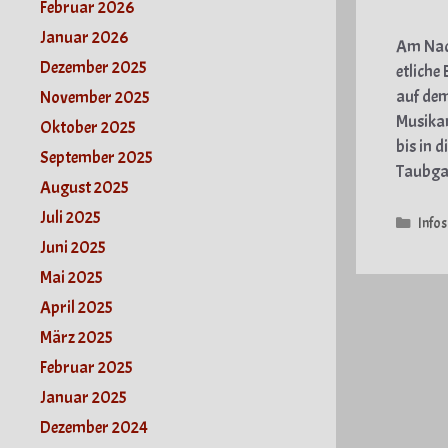
Februar 2026
Januar 2026
Am Nach
Dezember 2025
etliche
auf dem
November 2025
Musikan
Oktober 2025
bis in 
September 2025
Taubgas
August 2025
Juli 2025
Kate
Infos
Juni 2025
Mai 2025
April 2025
März 2025
Februar 2025
Januar 2025
Dezember 2024