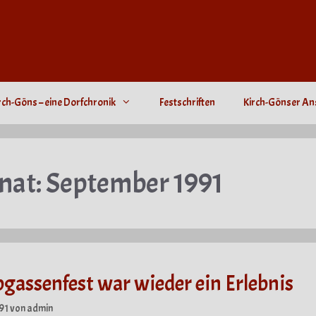
rch-Göns – eine Dorfchronik
Festschriften
Kirch-Gönser An
nat:
September 1991
gassenfest war wieder ein Erlebnis
91
von
admin