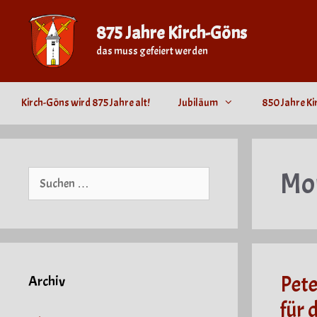
Zum
Inhalt
875 Jahre Kirch-Göns
springen
das muss gefeiert werden
Kirch-Göns wird 875 Jahre alt!
Jubiläum
850 Jahre Ki
Mo
Suche
nach:
Pete
Archiv
für 