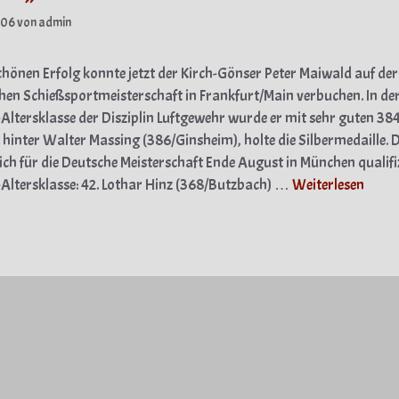
006
von
admin
chönen Erfolg konnte jetzt der Kirch-Gönser Peter Maiwald auf der
hen Schießsportmeisterschaft in Frankfurt/Main verbuchen. In de
Altersklasse der Disziplin Luftgewehr wurde er mit sehr guten 38
 hinter Walter Massing (386/Ginsheim), holte die Silbermedaille.
sich für die Deutsche Meisterschaft Ende August in München qualifiz
Altersklasse: 42. Lothar Hinz (368/Butzbach) …
Weiterlesen
gorien