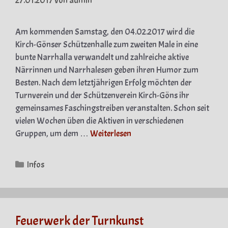
27.01.2017
von
admin
Am kommenden Samstag, den 04.02.2017 wird die
Kirch-Gönser Schützenhalle zum zweiten Male in eine
bunte Narrhalla verwandelt und zahlreiche aktive
Närrinnen und Narrhalesen geben ihren Humor zum
Besten. Nach dem letztjährigen Erfolg möchten der
Turnverein und der Schützenverein Kirch-Göns ihr
gemeinsames Faschingstreiben veranstalten. Schon seit
vielen Wochen üben die Aktiven in verschiedenen
Gruppen, um dem …
Weiterlesen
Kategorien
Infos
Feuerwerk der Turnkunst