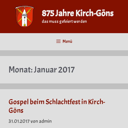
Zum
Inhalt
875 Jahre Kirch-Göns
springen
das muss gefeiert werden
Menü
Monat:
Januar 2017
Gospel beim Schlachtfest in Kirch-
Göns
31.01.2017
von
admin