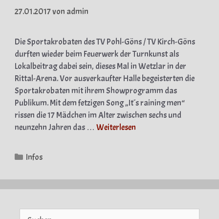
27.01.2017
von
admin
Die Sportakrobaten des TV Pohl-Göns / TV Kirch-Göns
durften wieder beim Feuerwerk der Turnkunst als
Lokalbeitrag dabei sein, dieses Mal in Wetzlar in der
Rittal-Arena. Vor ausverkaufter Halle begeisterten die
Sportakrobaten mit ihrem Showprogramm das
Publikum. Mit dem fetzigen Song „It´s raining men“
rissen die 17 Mädchen im Alter zwischen sechs und
neunzehn Jahren das …
Weiterlesen
Kategorien
Infos
Suche