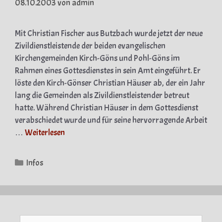
08.10.2003
von
admin
Mit Christian Fischer aus Butzbach wurde jetzt der neue
Zivildienstleistende der beiden evangelischen
Kirchengemeinden Kirch-Göns und Pohl-Göns im
Rahmen eines Gottesdienstes in sein Amt eingeführt. Er
löste den Kirch-Gönser Christian Häuser ab, der ein Jahr
lang die Gemeinden als Zivildienstleistender betreut
hatte. Während Christian Häuser in dem Gottesdienst
verabschiedet wurde und für seine hervorragende Arbeit
…
Weiterlesen
Kategorien
Infos
Suche