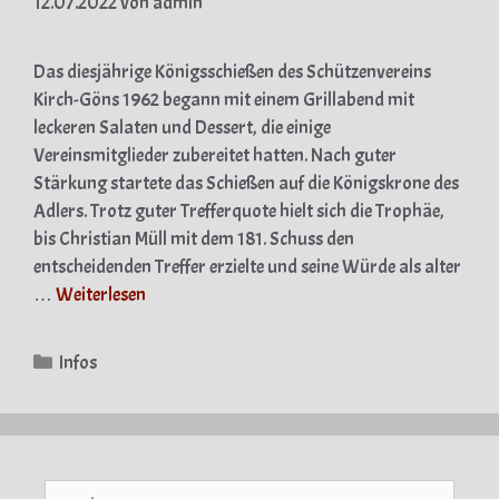
12.07.2022
von
admin
Das diesjährige Königsschießen des Schützenvereins
Kirch-Göns 1962 begann mit einem Grillabend mit
leckeren Salaten und Dessert, die einige
Vereinsmitglieder zubereitet hatten. Nach guter
Stärkung startete das Schießen auf die Königskrone des
Adlers. Trotz guter Trefferquote hielt sich die Trophäe,
bis Christian Müll mit dem 181. Schuss den
entscheidenden Treffer erzielte und seine Würde als alter
…
Weiterlesen
Kategorien
Infos
Suche