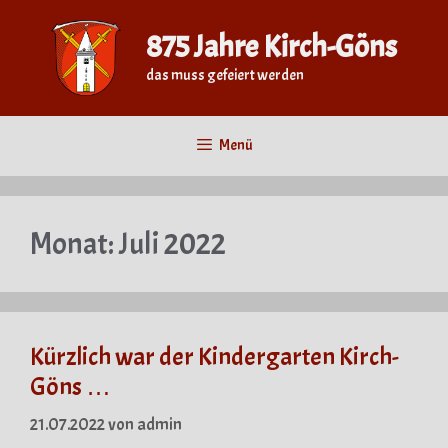
Zum
Inhalt
875 Jahre Kirch-Göns
springen
das muss gefeiert werden
Menü
Monat:
Juli 2022
Kürzlich war der Kindergarten Kirch-
Göns …
21.07.2022
von
admin