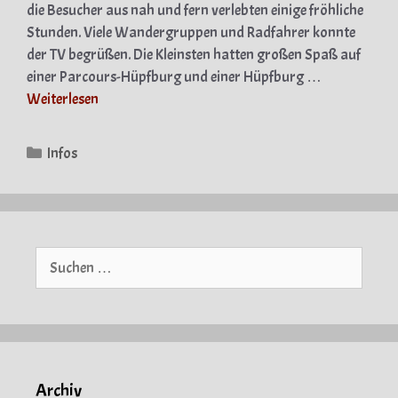
die Besucher aus nah und fern verlebten einige fröhliche
Stunden. Viele Wandergruppen und Radfahrer konnte
der TV begrüßen. Die Kleinsten hatten großen Spaß auf
einer Parcours-Hüpfburg und einer Hüpfburg …
Weiterlesen
Kategorien
Infos
Suche
nach:
Archiv