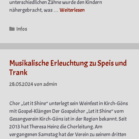
unterschiedlichen Zähne wurde den Kindern
nähergebracht, was …
Weiterlesen
Kategorien
Infos
Musikalische Erleuchtung zu Speis und
Trank
28.05.2024
von
admin
Chor „Let it Shine“ unterlegt sein Weinfest in Kirch-Göns
mit Gospel-Klängen Der Gospelchor „Let it Shine“ vom
Gesangverein Kirch-Göns ist in der Region bekannt. Seit
2013 hat Theresa Heinz die Chorleitung. Am
vergangenen Samstag hat der Verein zu seinem dritten