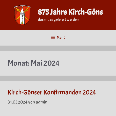
Zum
Inhalt
875 Jahre Kirch-Göns
springen
das muss gefeiert werden
Menü
Monat:
Mai 2024
Kirch-Gönser Konfirmanden 2024
31.05.2024
von
admin