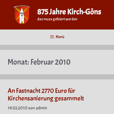
Zum
Inhalt
875 Jahre Kirch-Göns
springen
das muss gefeiert werden
Menü
Monat:
Februar 2010
An Fastnacht 2770 Euro für
Kirchensanierung gesammelt
19.02.2010
von
admin