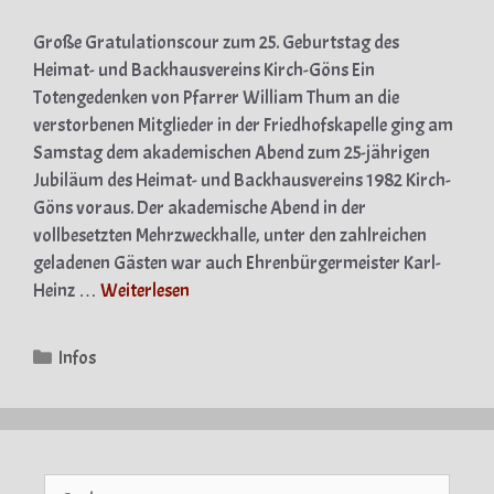
Große Gratulationscour zum 25. Geburtstag des
Heimat- und Backhausvereins Kirch-Göns Ein
Totengedenken von Pfarrer William Thum an die
verstorbenen Mitglieder in der Friedhofskapelle ging am
Samstag dem akademischen Abend zum 25-jährigen
Jubiläum des Heimat- und Backhausvereins 1982 Kirch-
Göns voraus. Der akademische Abend in der
vollbesetzten Mehrzweckhalle, unter den zahlreichen
geladenen Gästen war auch Ehrenbürgermeister Karl-
Heinz …
Weiterlesen
Kategorien
Infos
Suche