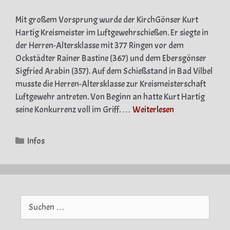
Mit großem Vorsprung wurde der Kirch­Gönser Kurt
Hartig Kreismeister im Luftgewehrschießen. Er siegte in
der Herren-Altersklasse mit 377 Ringen vor dem
Ockstädter Rainer Bastine (367) und dem Ebersgönser
Sigfried Arabin (357). Auf dem Schießstand in Bad Vilbel
musste die Herren-Altersklasse zur Kreismeisterschaft
Luftgewehr antreten. Von Beginn an hatte Kurt Hartig
seine Konkurrenz voll im Griff. …
Weiterlesen
Kategorien
Infos
Suche
nach: