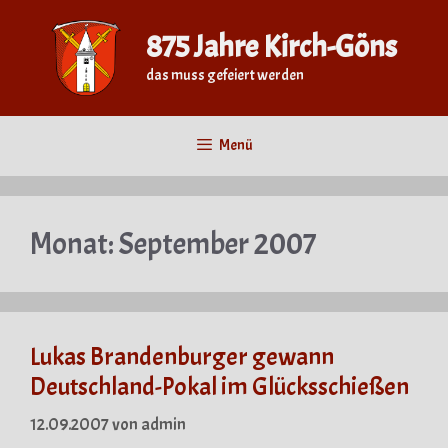
Zum
Inhalt
875 Jahre Kirch-Göns
springen
das muss gefeiert werden
Menü
Monat:
September 2007
Lukas Brandenburger gewann
Deutschland-Pokal im Glücksschießen
12.09.2007
von
admin