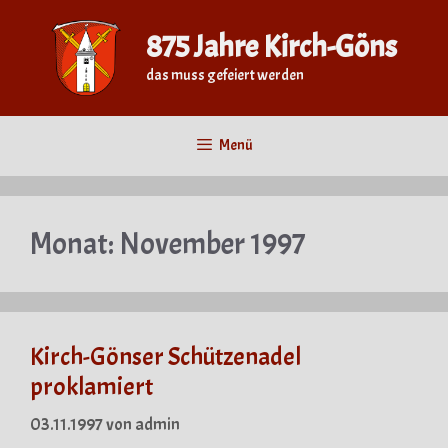
Zum
Inhalt
875 Jahre Kirch-Göns
springen
das muss gefeiert werden
Menü
Monat:
November 1997
Kirch-Gönser Schützenadel
proklamiert
03.11.1997
von
admin