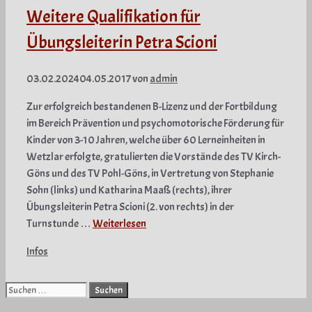
Weitere Qualifikation für
Übungsleiterin Petra Scioni
03.02.2024
04.05.2017
von
admin
Zur erfolgreich bestandenen B-Lizenz und der Fortbildung
im Bereich Prävention und psychomotorische Förderung für
Kinder von 3-10 Jahren, welche über 60 Lerneinheiten in
Wetzlar erfolgte, gratulierten die Vorstände des TV Kirch-
Göns und des TV Pohl-Göns, in Vertretung von Stephanie
Sohn (links) und Katharina Maaß (rechts), ihrer
Übungsleiterin Petra Scioni (2. von rechts) in der
Turnstunde …
Weiterlesen
Kategorien
Infos
Suche
nach: