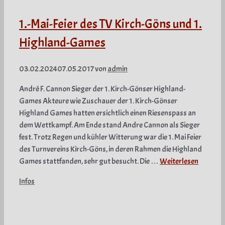
1.-Mai-Feier des TV Kirch-Göns und 1.
Highland-Games
03.02.2024
07.05.2017
von
admin
André F. Cannon Sieger der 1. Kirch-Gönser Highland-
Games Akteure wie Zuschauer der 1. Kirch-Gönser
Highland Games hatten ersichtlich einen Riesenspass an
dem Wettkampf. Am Ende stand Andre Cannon als Sieger
fest. Trotz Regen und kühler Witterung war die 1. Mai Feier
des Turnvereins Kirch-Göns, in deren Rahmen die Highland
Games stattfanden, sehr gut besucht. Die …
Weiterlesen
Kategorien
Infos