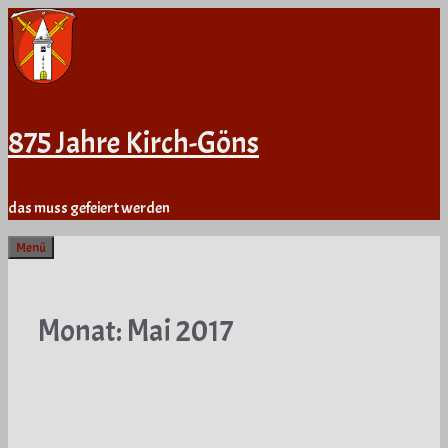
Zum
Inhalt
springen
875 Jahre Kirch-Göns
das muss gefeiert werden
Menü
Monat:
Mai 2017