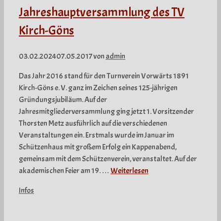
Jahreshauptversammlung des TV
Kirch-Göns
03.02.2024
07.05.2017
von
admin
Das Jahr 2016 stand für den Turnverein Vorwärts 1891
Kirch-Göns e. V. ganz im Zeichen seines 125-jährigen
Gründungsjubiläum. Auf der
Jahresmitgliederversammlung ging jetzt 1. Vorsitzender
Thorsten Metz ausführlich auf die verschiedenen
Veranstaltungen ein. Erstmals wurde im Januar im
Schützenhaus mit großem Erfolg ein Kappenabend,
gemeinsam mit dem Schützenverein, veranstaltet. Auf der
akademischen Feier am 19. …
Weiterlesen
Kategorien
Infos