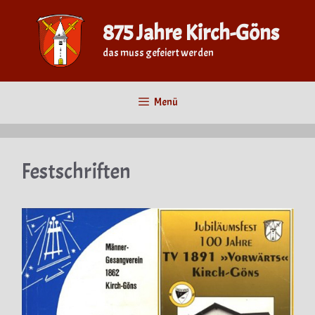
Zum
Inhalt
875 Jahre Kirch-Göns
springen
das muss gefeiert werden
Menü
Festschriften