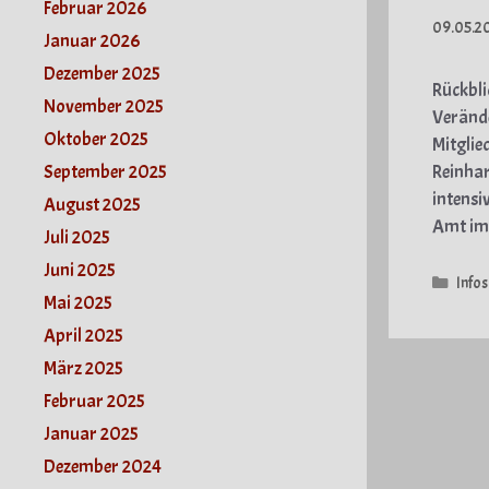
Februar 2026
09.05.2
Januar 2026
Dezember 2025
Rückbli
November 2025
Verände
Oktober 2025
Mitglie
September 2025
Reinhar
intensi
August 2025
Amt im
Juli 2025
Juni 2025
Kate
Infos
Mai 2025
April 2025
März 2025
Februar 2025
Januar 2025
Dezember 2024