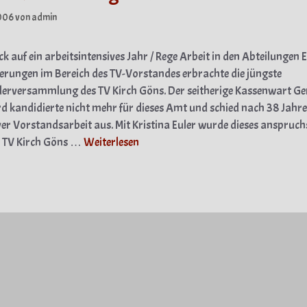
006
von
admin
ck auf ein arbeitsintensives Jahr / Rege Arbeit in den Abteilungen E
rungen im Bereich des TV-Vorstandes erbrachte die jüngste
derversammlung des TV Kirch Göns. Der seitherige Kassenwart G
d kandidierte nicht mehr für dieses Amt und schied nach 38 Jahr
ver Vorstandsarbeit aus. Mit Kristina Euler wurde dieses anspruch
 TV Kirch Göns …
Weiterlesen
gorien