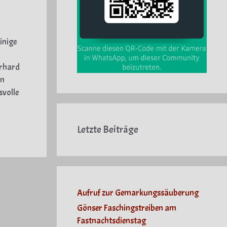
inige
erhard
en
svolle
Letzte Beiträge
Aufruf zur Gemarkungssäuberung
Gönser Faschingstreiben am
Fastnachtsdienstag