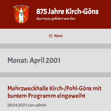
Zum
Inhalt
875 Jahre Kirch-Göns
springen
das muss gefeiert werden
Menü
Monat:
April 2001
Mehrzweckhalle Kirch-/Pohl-Göns mit
buntem Programm eingeweiht
28.04.2001
von
admin